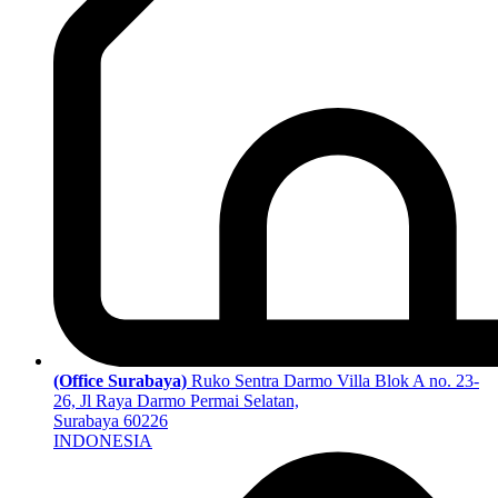
(Office Surabaya)
Ruko Sentra Darmo Villa Blok A no. 23-
26, Jl Raya Darmo Permai Selatan,
Surabaya 60226
INDONESIA