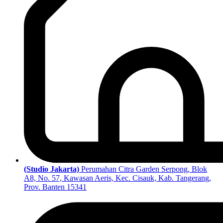
(Studio Jakarta)
Perumahan Citra Garden Serpong, Blok
A8, No. 57, Kawasan Aeris, Kec. Cisauk, Kab. Tangerang,
Prov. Banten 15341