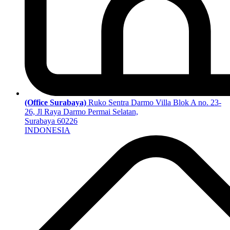
(Office Surabaya)
Ruko Sentra Darmo Villa Blok A no. 23-
26, Jl Raya Darmo Permai Selatan,
Surabaya 60226
INDONESIA