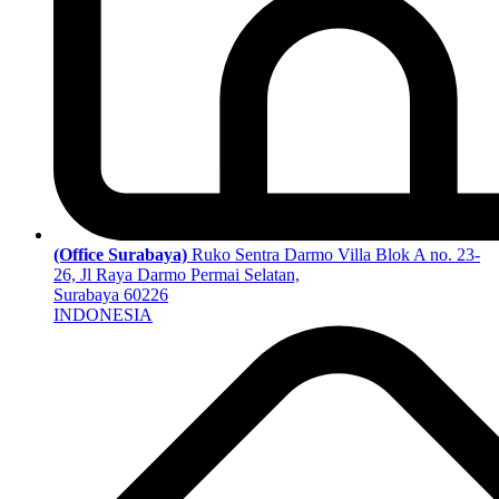
(Office Surabaya)
Ruko Sentra Darmo Villa Blok A no. 23-
26, Jl Raya Darmo Permai Selatan,
Surabaya 60226
INDONESIA