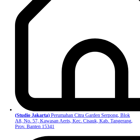
(Studio Jakarta)
Perumahan Citra Garden Serpong, Blok
A8, No. 57, Kawasan Aeris, Kec. Cisauk, Kab. Tangerang,
Prov. Banten 15341