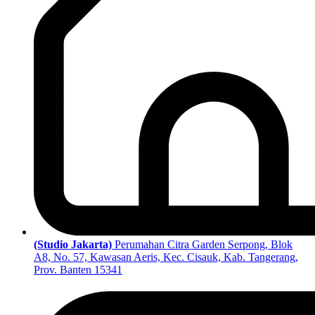
(Studio Jakarta)
Perumahan Citra Garden Serpong, Blok
A8, No. 57, Kawasan Aeris, Kec. Cisauk, Kab. Tangerang,
Prov. Banten 15341