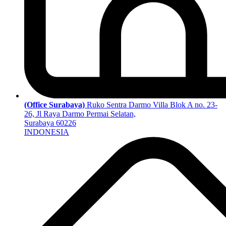
(Office Surabaya)
Ruko Sentra Darmo Villa Blok A no. 23-
26, Jl Raya Darmo Permai Selatan,
Surabaya 60226
INDONESIA