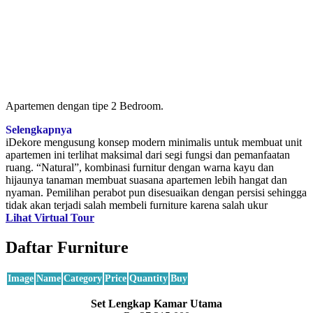
Apartemen dengan tipe 2 Bedroom.
Selengkapnya
iDekore mengusung konsep modern minimalis untuk membuat unit
apartemen ini terlihat maksimal dari segi fungsi dan pemanfaatan
ruang. “Natural”, kombinasi furnitur dengan warna kayu dan
hijaunya tanaman membuat suasana apartemen lebih hangat dan
nyaman. Pemilihan perabot pun disesuaikan dengan persisi sehingga
tidak akan terjadi salah membeli furniture karena salah ukur
Lihat Virtual Tour
Daftar Furniture
Image
Name
Category
Price
Quantity
Buy
Set Lengkap Kamar Utama