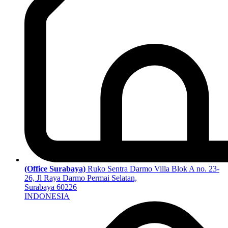
(Office Surabaya)
Ruko Sentra Darmo Villa Blok A no. 23-
26, Jl Raya Darmo Permai Selatan,
Surabaya 60226
INDONESIA