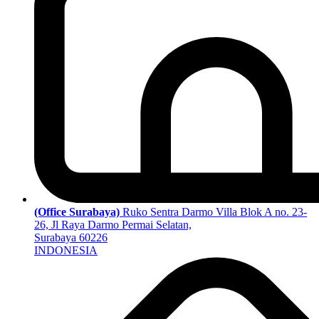
(Office Surabaya)
Ruko Sentra Darmo Villa Blok A no. 23-
26, Jl Raya Darmo Permai Selatan,
Surabaya 60226
INDONESIA