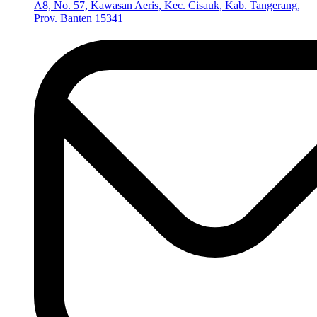
A8, No. 57, Kawasan Aeris, Kec. Cisauk, Kab. Tangerang,
Prov. Banten 15341