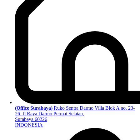
(Office Surabaya)
Ruko Sentra Darmo Villa Blok A no. 23-
26, Jl Raya Darmo Permai Selatan,
Surabaya 60226
INDONESIA