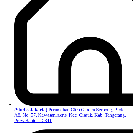
(Studio Jakarta)
Perumahan Citra Garden Serpong, Blok
A8, No. 57, Kawasan Aeris, Kec. Cisauk, Kab. Tangerang,
Prov. Banten 15341