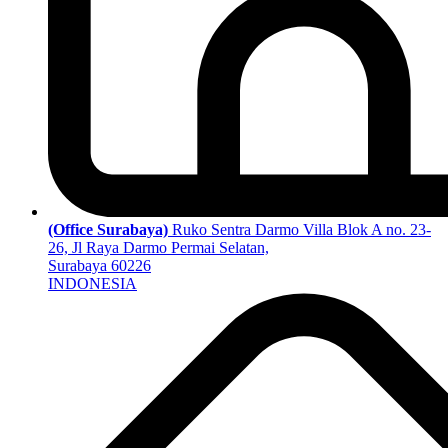
(Office Surabaya)
Ruko Sentra Darmo Villa Blok A no. 23-
26, Jl Raya Darmo Permai Selatan,
Surabaya 60226
INDONESIA