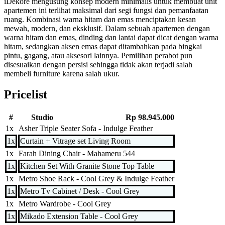
iDekore mengusung konsep modern minimalis untuk membuat unit
apartemen ini terlihat maksimal dari segi fungsi dan pemanfaatan
ruang. Kombinasi warna hitam dan emas menciptakan kesan
mewah, modern, dan eksklusif. Dalam sebuah apartemen dengan
warna hitam dan emas, dinding dan lantai dapat dicat dengan warna
hitam, sedangkan aksen emas dapat ditambahkan pada bingkai
pintu, gagang, atau aksesori lainnya. Pemilihan perabot pun
disesuaikan dengan persisi sehingga tidak akan terjadi salah
membeli furniture karena salah ukur.
Pricelist
#
Studio
Rp 98.945.000
1x
Asher Triple Seater Sofa - Indulge Feather
1x
Curtain + Vitrage set Living Room
1x
Farah Dining Chair - Mahameru 544
1x
Kitchen Set With Granite Stone Top Table
1x
Metro Shoe Rack - Cool Grey & Indulge Feather
1x
Metro Tv Cabinet / Desk - Cool Grey
1x
Metro Wardrobe - Cool Grey
1x
Mikado Extension Table - Cool Grey