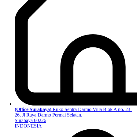
(Office Surabaya)
Ruko Sentra Darmo Villa Blok A no. 23-
26, Jl Raya Darmo Permai Selatan,
Surabaya 60226
INDONESIA