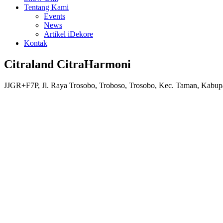
Tentang Kami
Events
News
Artikel iDekore
Kontak
Citraland CitraHarmoni
JJGR+F7P, Jl. Raya Trosobo, Troboso, Trosobo, Kec. Taman, Kabup