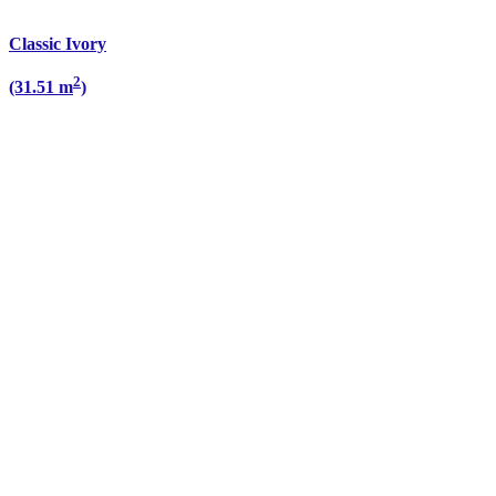
Classic Ivory
2
(31.51 m
)