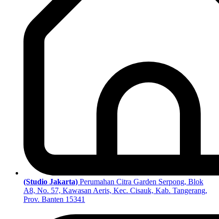
(Studio Jakarta)
Perumahan Citra Garden Serpong, Blok
A8, No. 57, Kawasan Aeris, Kec. Cisauk, Kab. Tangerang,
Prov. Banten 15341