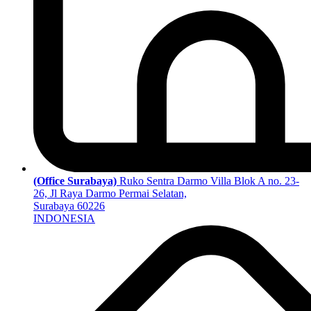
(Office Surabaya)
Ruko Sentra Darmo Villa Blok A no. 23-
26, Jl Raya Darmo Permai Selatan,
Surabaya 60226
INDONESIA