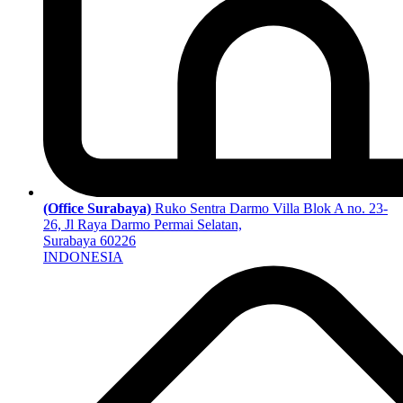
(Office Surabaya)
Ruko Sentra Darmo Villa Blok A no. 23-
26, Jl Raya Darmo Permai Selatan,
Surabaya 60226
INDONESIA