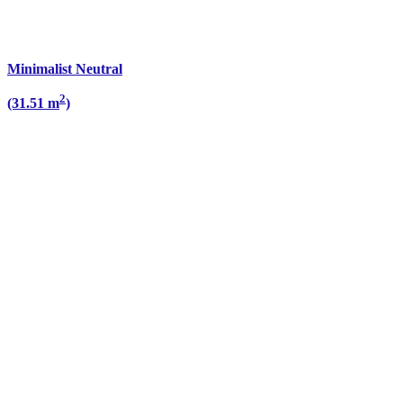
Minimalist Neutral
2
(31.51 m
)