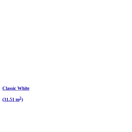
Classic White
2
(31.51 m
)