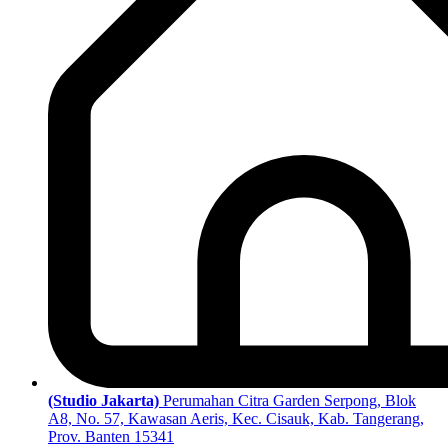
(Studio Jakarta)
Perumahan Citra Garden Serpong, Blok
A8, No. 57, Kawasan Aeris, Kec. Cisauk, Kab. Tangerang,
Prov. Banten 15341