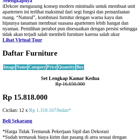
Selengkapnya
iDekore mengusung konsep modern minimalis untuk membuat unit
apartemen ini terlihat maksimal dari segi fungsi dan pemanfaatan
ruang. “Natural”, kombinasi furnitur dengan warna kayu dan
hijaunya tanaman membuat suasana apartemen lebih hangat dan
nyaman. Pemilihan perabot pun disesuaikan dengan persisi sehingga
tidak akan terjadi salah membeli furniture karena salah ukur
Lihat Virtual Tour
Daftar Furniture
Image
Name
Category
Price
Quantity
Buy
Set Lengkap Kamar Kedua
Rp 16.650.000
Rp 15.818.000
Cicilan: 12 x
Rp 1.318.167/bulan*
Beli Sekarang
*Harga Tidak Termasuk Pekerjaan Sipil dan Dekorasi
*Sudah termasuk biaya kirim dan pasang di area sesuai dengan