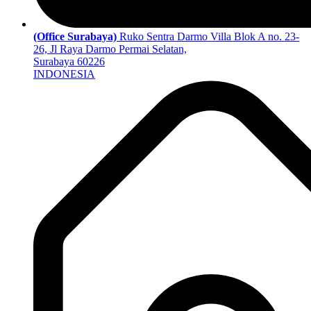
(Office Surabaya)
Ruko Sentra Darmo Villa Blok A no. 23-
26, Jl Raya Darmo Permai Selatan,
Surabaya 60226
INDONESIA