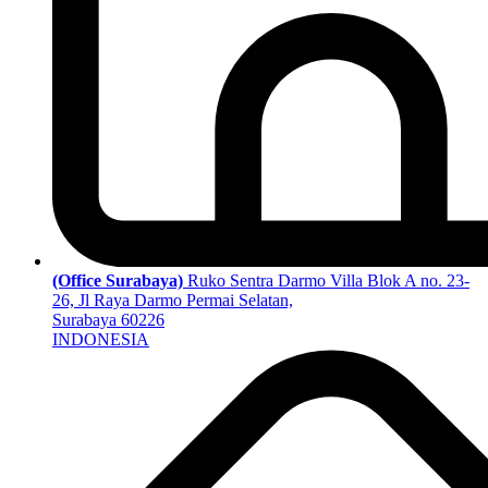
(Office Surabaya)
Ruko Sentra Darmo Villa Blok A no. 23-
26, Jl Raya Darmo Permai Selatan,
Surabaya 60226
INDONESIA