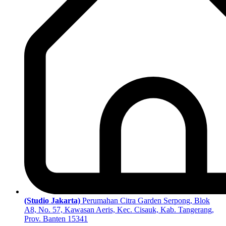
(Studio Jakarta)
Perumahan Citra Garden Serpong, Blok
A8, No. 57, Kawasan Aeris, Kec. Cisauk, Kab. Tangerang,
Prov. Banten 15341