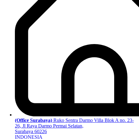
(Office Surabaya)
Ruko Sentra Darmo Villa Blok A no. 23-
26, Jl Raya Darmo Permai Selatan,
Surabaya 60226
INDONESIA