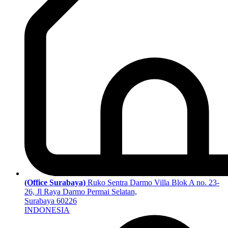
(Office Surabaya)
Ruko Sentra Darmo Villa Blok A no. 23-
26, Jl Raya Darmo Permai Selatan,
Surabaya 60226
INDONESIA