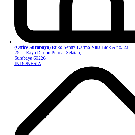
(Office Surabaya)
Ruko Sentra Darmo Villa Blok A no. 23-
26, Jl Raya Darmo Permai Selatan,
Surabaya 60226
INDONESIA