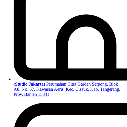
(Studio Jakarta)
Perumahan Citra Garden Serpong, Blok
A8, No. 57, Kawasan Aeris, Kec. Cisauk, Kab. Tangerang,
Prov. Banten 15341