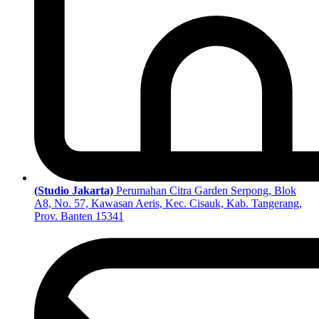
(Studio Jakarta)
Perumahan Citra Garden Serpong, Blok
A8, No. 57, Kawasan Aeris, Kec. Cisauk, Kab. Tangerang,
Prov. Banten 15341