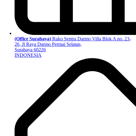
(Office Surabaya)
Ruko Sentra Darmo Villa Blok A no. 23-
26, Jl Raya Darmo Permai Selatan,
Surabaya 60226
INDONESIA