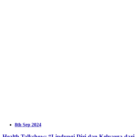
8th Sep 2024
Health Talkshow: “Lindungi Diri dan Keluarga dari