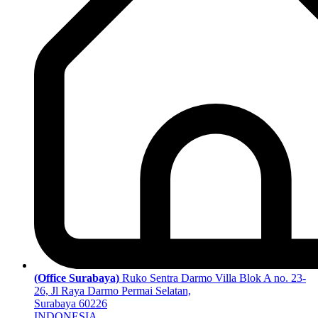
(Office Surabaya)
Ruko Sentra Darmo Villa Blok A no. 23-
26, Jl Raya Darmo Permai Selatan,
Surabaya 60226
INDONESIA