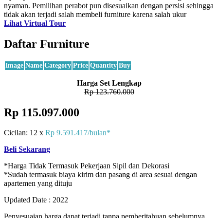
nyaman. Pemilihan perabot pun disesuaikan dengan persisi sehingga
tidak akan terjadi salah membeli furniture karena salah ukur
Lihat Virtual Tour
Daftar Furniture
Image
Name
Category
Price
Quantity
Buy
Harga Set Lengkap
Rp 123.760.000
Rp 115.097.000
Cicilan: 12 x
Rp 9.591.417/bulan*
Beli Sekarang
*Harga Tidak Termasuk Pekerjaan Sipil dan Dekorasi
*Sudah termasuk biaya kirim dan pasang di area sesuai dengan
apartemen yang dituju
Updated Date : 2022
Penyesuaian harga dapat terjadi tanpa pemberitahuan sebelumnya.