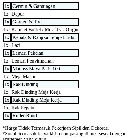
1x
Cermin & Gantungan
1x
Dapur
1x
Gorden & Tirai
1x
Kabinet Buffet / Meja Tv - Origin
1x
Kepala & Rangka Tempat Tidur
1x
Laci
1x
Lemari Pakaian
1x
Lemari Penyimpanan
1x
Matrass Maya Paris 160
1x
Meja Makan
1x
Rak Dinding
1x
Rak Dinding Meja Kerja
1x
Rak Dinding Meja Kerja
1x
Rak Sepatu
1x
Roller Blind
*Harga Tidak Termasuk Pekerjaan Sipil dan Dekorasi
*Sudah termasuk biaya kirim dan pasang di area sesuai dengan
apartemen yang dituju