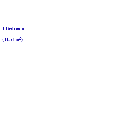
1 Bedroom
2
(31.51 m
)