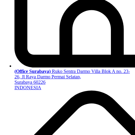
(Office Surabaya)
Ruko Sentra Darmo Villa Blok A no. 23-
26, Jl Raya Darmo Permai Selatan,
Surabaya 60226
INDONESIA