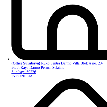
(Office Surabaya)
Ruko Sentra Darmo Villa Blok A no. 23-
26, Jl Raya Darmo Permai Selatan,
Surabaya 60226
INDONESIA