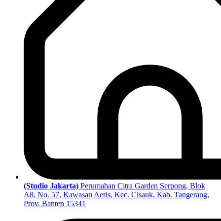
(Studio Jakarta)
Perumahan Citra Garden Serpong, Blok
A8, No. 57, Kawasan Aeris, Kec. Cisauk, Kab. Tangerang,
Prov. Banten 15341