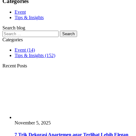
Categories
Event
Tips & Insights
Search blog
Search
for:
Categories
Event
(14)
Tips & Insights
(152)
Recent Posts
November 5, 2025
7 Trik Dekorasi Apartemen agar Terlihat Lebih Elegan