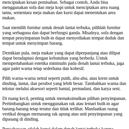
menciptakan kesan pemisahan. Sebagai contoh, Anda bisa
menggunakan sofa dan meja kopi untuk menciptakan area ruang
tamu, sementara meja makan dan kursi dapat menentukan area
makan.
Saat memilih furnitur untuk denah lantai terbuka, pilihlah furnitur
yang serbaguna dan dapat berfungsi ganda. Misalnya, sofa dengan
tempat penyimpanan built-in dapat menyediakan tempat duduk dan
tempat untuk menyimpan barang.
Demikian pula, meja makan yang dapat diperpanjang atau dilipat
dapat beradaptasi dengan kebutuhan yang berbeda. Untuk
mempertahankan estetika minimalis pada denah lantai terbuka, jaga
agar palet warna tetap sederhana dan kohesif.
Pilih warna-warna netral seperti putih, abu-abu, atau krem untuk
dinding, lantai, dan perabot yang lebih besar. Tambahkan warna dan
tekstur melalui aksesori seperti bantal, permadani, dan karya seni.
Di ruang kecil, penting untuk memaksimalkan pilihan penyimpanan.
Pertimbangkan untuk menggunakan rak atau lemari built-in agar
barang-barang tetap teratur dan tidak terlihat. Manfaatkan ruang
vertikal dengan memasang rak apung atau unit penyimpanan yang
dipasang di dinding.
Pencahayaan adalah kunci dalam denah lantai terbuka karena