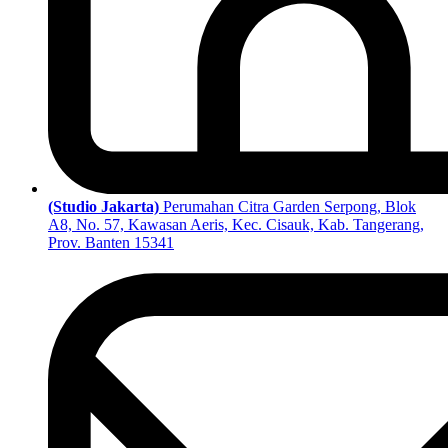
(Studio Jakarta)
Perumahan Citra Garden Serpong, Blok
A8, No. 57, Kawasan Aeris, Kec. Cisauk, Kab. Tangerang,
Prov. Banten 15341