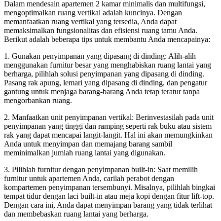
Dalam mendesain apartemen 2 kamar minimalis dan multifungsi,
mengoptimalkan ruang vertikal adalah kuncinya. Dengan
memanfaatkan ruang vertikal yang tersedia, Anda dapat
memaksimalkan fungsionalitas dan efisiensi ruang tamu Anda.
Berikut adalah beberapa tips untuk membantu Anda mencapainya:
1. Gunakan penyimpanan yang dipasang di dinding: Alih-alih
menggunakan furnitur besar yang menghabiskan ruang lantai yang
berharga, pilihlah solusi penyimpanan yang dipasang di dinding.
Pasang rak apung, lemari yang dipasang di dinding, dan pengatur
gantung untuk menjaga barang-barang Anda tetap teratur tanpa
mengorbankan ruang.
2. Manfaatkan unit penyimpanan vertikal: Berinvestasilah pada unit
penyimpanan yang tinggi dan ramping seperti rak buku atau sistem
rak yang dapat mencapai langit-langit. Hal ini akan memungkinkan
Anda untuk menyimpan dan memajang barang sambil
meminimalkan jumlah ruang lantai yang digunakan.
3. Pilihlah furnitur dengan penyimpanan built-in: Saat memilih
furnitur untuk apartemen Anda, carilah perabot dengan
kompartemen penyimpanan tersembunyi. Misalnya, pilihlah bingkai
tempat tidur dengan laci built-in atau meja kopi dengan fitur lift-top.
Dengan cara ini, Anda dapat menyimpan barang yang tidak terlihat
dan membebaskan ruang lantai yang berharga.