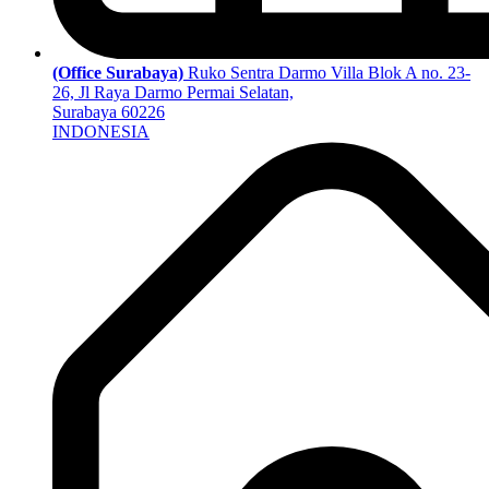
(Office Surabaya)
Ruko Sentra Darmo Villa Blok A no. 23-
26, Jl Raya Darmo Permai Selatan,
Surabaya 60226
INDONESIA