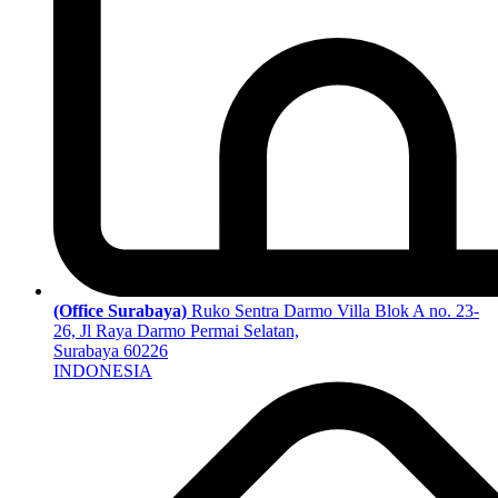
(Office Surabaya)
Ruko Sentra Darmo Villa Blok A no. 23-
26, Jl Raya Darmo Permai Selatan,
Surabaya 60226
INDONESIA