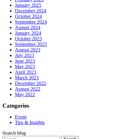
January 2025
December 2024
October 2024
September 2024
August 2024
January 2024
October 2023
September 2023
August 2023
July 2023
June 2023
May 2023
April 2023
March 2023
December 2022
August 2022
May 2022
Categories
Event
Tips & Insights
Search blog
Search