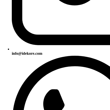
info@idekore.com