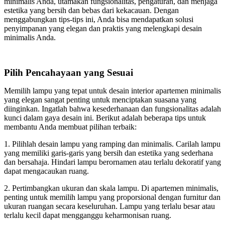
minimalis Anda, utamakan fungsionalitas, pengaturan, dan menjaga
estetika yang bersih dan bebas dari kekacauan. Dengan
menggabungkan tips-tips ini, Anda bisa mendapatkan solusi
penyimpanan yang elegan dan praktis yang melengkapi desain
minimalis Anda.
Pilih Pencahayaan yang Sesuai
Memilih lampu yang tepat untuk desain interior apartemen minimalis
yang elegan sangat penting untuk menciptakan suasana yang
diinginkan. Ingatlah bahwa kesederhanaan dan fungsionalitas adalah
kunci dalam gaya desain ini. Berikut adalah beberapa tips untuk
membantu Anda membuat pilihan terbaik:
1. Pilihlah desain lampu yang ramping dan minimalis. Carilah lampu
yang memiliki garis-garis yang bersih dan estetika yang sederhana
dan bersahaja. Hindari lampu berornamen atau terlalu dekoratif yang
dapat mengacaukan ruang.
2. Pertimbangkan ukuran dan skala lampu. Di apartemen minimalis,
penting untuk memilih lampu yang proporsional dengan furnitur dan
ukuran ruangan secara keseluruhan. Lampu yang terlalu besar atau
terlalu kecil dapat mengganggu keharmonisan ruang.