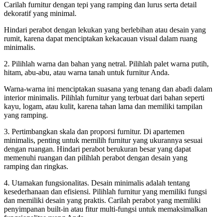
Carilah furnitur dengan tepi yang ramping dan lurus serta detail
dekoratif yang minimal.
Hindari perabot dengan lekukan yang berlebihan atau desain yang
rumit, karena dapat menciptakan kekacauan visual dalam ruang
minimalis.
2. Pilihlah warna dan bahan yang netral. Pilihlah palet warna putih,
hitam, abu-abu, atau warna tanah untuk furnitur Anda.
Warna-warna ini menciptakan suasana yang tenang dan abadi dalam
interior minimalis. Pilihlah furnitur yang terbuat dari bahan seperti
kayu, logam, atau kulit, karena tahan lama dan memiliki tampilan
yang ramping.
3. Pertimbangkan skala dan proporsi furnitur. Di apartemen
minimalis, penting untuk memilih furnitur yang ukurannya sesuai
dengan ruangan. Hindari perabot berukuran besar yang dapat
memenuhi ruangan dan pilihlah perabot dengan desain yang
ramping dan ringkas.
4. Utamakan fungsionalitas. Desain minimalis adalah tentang
kesederhanaan dan efisiensi. Pilihlah furnitur yang memiliki fungsi
dan memiliki desain yang praktis. Carilah perabot yang memiliki
penyimpanan built-in atau fitur multi-fungsi untuk memaksimalkan