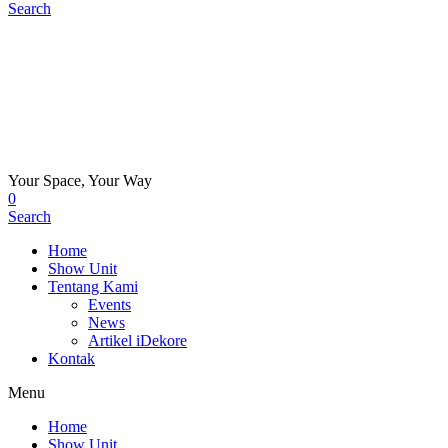
Search
Your Space, Your Way
0
Search
Home
Show Unit
Tentang Kami
Events
News
Artikel iDekore
Kontak
Menu
Home
Show Unit