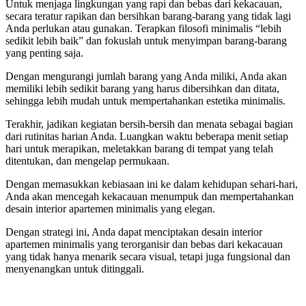
Untuk menjaga lingkungan yang rapi dan bebas dari kekacauan,
secara teratur rapikan dan bersihkan barang-barang yang tidak lagi
Anda perlukan atau gunakan. Terapkan filosofi minimalis “lebih
sedikit lebih baik” dan fokuslah untuk menyimpan barang-barang
yang penting saja.
Dengan mengurangi jumlah barang yang Anda miliki, Anda akan
memiliki lebih sedikit barang yang harus dibersihkan dan ditata,
sehingga lebih mudah untuk mempertahankan estetika minimalis.
Terakhir, jadikan kegiatan bersih-bersih dan menata sebagai bagian
dari rutinitas harian Anda. Luangkan waktu beberapa menit setiap
hari untuk merapikan, meletakkan barang di tempat yang telah
ditentukan, dan mengelap permukaan.
Dengan memasukkan kebiasaan ini ke dalam kehidupan sehari-hari,
Anda akan mencegah kekacauan menumpuk dan mempertahankan
desain interior apartemen minimalis yang elegan.
Dengan strategi ini, Anda dapat menciptakan desain interior
apartemen minimalis yang terorganisir dan bebas dari kekacauan
yang tidak hanya menarik secara visual, tetapi juga fungsional dan
menyenangkan untuk ditinggali.