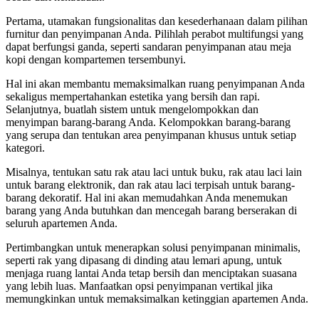
Pertama, utamakan fungsionalitas dan kesederhanaan dalam pilihan
furnitur dan penyimpanan Anda. Pilihlah perabot multifungsi yang
dapat berfungsi ganda, seperti sandaran penyimpanan atau meja
kopi dengan kompartemen tersembunyi.
Hal ini akan membantu memaksimalkan ruang penyimpanan Anda
sekaligus mempertahankan estetika yang bersih dan rapi.
Selanjutnya, buatlah sistem untuk mengelompokkan dan
menyimpan barang-barang Anda. Kelompokkan barang-barang
yang serupa dan tentukan area penyimpanan khusus untuk setiap
kategori.
Misalnya, tentukan satu rak atau laci untuk buku, rak atau laci lain
untuk barang elektronik, dan rak atau laci terpisah untuk barang-
barang dekoratif. Hal ini akan memudahkan Anda menemukan
barang yang Anda butuhkan dan mencegah barang berserakan di
seluruh apartemen Anda.
Pertimbangkan untuk menerapkan solusi penyimpanan minimalis,
seperti rak yang dipasang di dinding atau lemari apung, untuk
menjaga ruang lantai Anda tetap bersih dan menciptakan suasana
yang lebih luas. Manfaatkan opsi penyimpanan vertikal jika
memungkinkan untuk memaksimalkan ketinggian apartemen Anda.