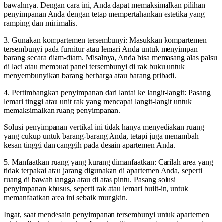
bawahnya. Dengan cara ini, Anda dapat memaksimalkan pilihan
penyimpanan Anda dengan tetap mempertahankan estetika yang
ramping dan minimalis.
3. Gunakan kompartemen tersembunyi: Masukkan kompartemen
tersembunyi pada furnitur atau lemari Anda untuk menyimpan
barang secara diam-diam. Misalnya, Anda bisa memasang alas palsu
di laci atau membuat panel tersembunyi di rak buku untuk
menyembunyikan barang berharga atau barang pribadi.
4. Pertimbangkan penyimpanan dari lantai ke langit-langit: Pasang
lemari tinggi atau unit rak yang mencapai langit-langit untuk
memaksimalkan ruang penyimpanan.
Solusi penyimpanan vertikal ini tidak hanya menyediakan ruang
yang cukup untuk barang-barang Anda, tetapi juga menambah
kesan tinggi dan canggih pada desain apartemen Anda.
5. Manfaatkan ruang yang kurang dimanfaatkan: Carilah area yang
tidak terpakai atau jarang digunakan di apartemen Anda, seperti
ruang di bawah tangga atau di atas pintu. Pasang solusi
penyimpanan khusus, seperti rak atau lemari built-in, untuk
memanfaatkan area ini sebaik mungkin.
Ingat, saat mendesain penyimpanan tersembunyi untuk apartemen