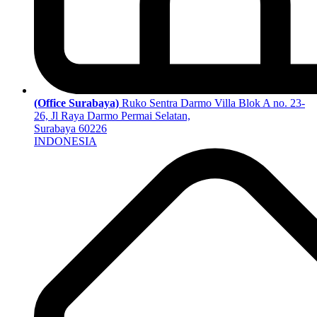
(Office Surabaya)
Ruko Sentra Darmo Villa Blok A no. 23-
26, Jl Raya Darmo Permai Selatan,
Surabaya 60226
INDONESIA