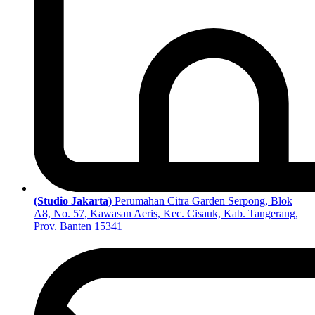
(Studio Jakarta)
Perumahan Citra Garden Serpong, Blok
A8, No. 57, Kawasan Aeris, Kec. Cisauk, Kab. Tangerang,
Prov. Banten 15341