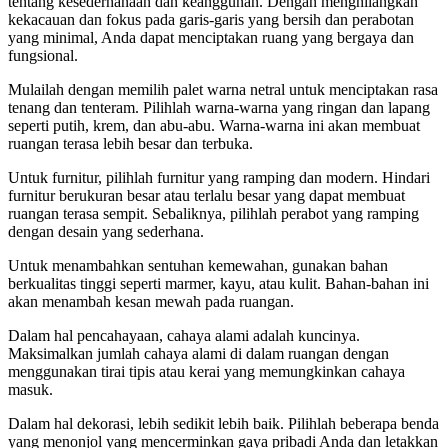
tentang kesederhanaan dan keanggunan. Dengan menghilangkan
kekacauan dan fokus pada garis-garis yang bersih dan perabotan
yang minimal, Anda dapat menciptakan ruang yang bergaya dan
fungsional.
Mulailah dengan memilih palet warna netral untuk menciptakan rasa
tenang dan tenteram. Pilihlah warna-warna yang ringan dan lapang
seperti putih, krem, dan abu-abu. Warna-warna ini akan membuat
ruangan terasa lebih besar dan terbuka.
Untuk furnitur, pilihlah furnitur yang ramping dan modern. Hindari
furnitur berukuran besar atau terlalu besar yang dapat membuat
ruangan terasa sempit. Sebaliknya, pilihlah perabot yang ramping
dengan desain yang sederhana.
Untuk menambahkan sentuhan kemewahan, gunakan bahan
berkualitas tinggi seperti marmer, kayu, atau kulit. Bahan-bahan ini
akan menambah kesan mewah pada ruangan.
Dalam hal pencahayaan, cahaya alami adalah kuncinya.
Maksimalkan jumlah cahaya alami di dalam ruangan dengan
menggunakan tirai tipis atau kerai yang memungkinkan cahaya
masuk.
Dalam hal dekorasi, lebih sedikit lebih baik. Pilihlah beberapa benda
yang menonjol yang mencerminkan gaya pribadi Anda dan letakkan