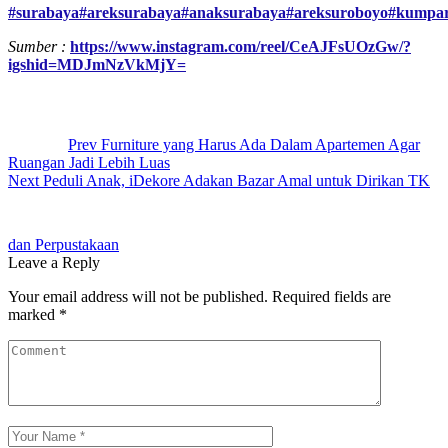
#surabaya
#areksurabaya
#anaksurabaya
#areksuroboyo
#kumpa
Sumber :
https://www.instagram.com/reel/CeAJFsUOzGw/?
igshid=MDJmNzVkMjY=
Post
navigation
Prev
Furniture yang Harus Ada Dalam Apartemen Agar
Ruangan Jadi Lebih Luas
Next
Peduli Anak, iDekore Adakan Bazar Amal untuk Dirikan TK
dan Perpustakaan
Leave a Reply
Your email address will not be published.
Required fields are
marked
*