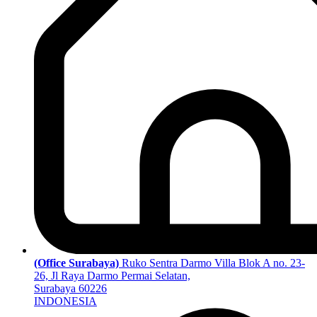
(Office Surabaya)
Ruko Sentra Darmo Villa Blok A no. 23-
26, Jl Raya Darmo Permai Selatan,
Surabaya 60226
INDONESIA