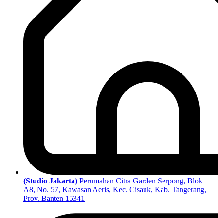
(Studio Jakarta)
Perumahan Citra Garden Serpong, Blok
A8, No. 57, Kawasan Aeris, Kec. Cisauk, Kab. Tangerang,
Prov. Banten 15341