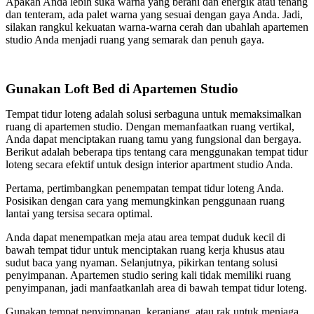
Apakah Anda lebih suka warna yang berani dan energik atau tenang
dan tenteram, ada palet warna yang sesuai dengan gaya Anda. Jadi,
silakan rangkul kekuatan warna-warna cerah dan ubahlah apartemen
studio Anda menjadi ruang yang semarak dan penuh gaya.
Gunakan Loft Bed di Apartemen Studio
Tempat tidur loteng adalah solusi serbaguna untuk memaksimalkan
ruang di apartemen studio. Dengan memanfaatkan ruang vertikal,
Anda dapat menciptakan ruang tamu yang fungsional dan bergaya.
Berikut adalah beberapa tips tentang cara menggunakan tempat tidur
loteng secara efektif untuk design interior apartment studio Anda.
Pertama, pertimbangkan penempatan tempat tidur loteng Anda.
Posisikan dengan cara yang memungkinkan penggunaan ruang
lantai yang tersisa secara optimal.
Anda dapat menempatkan meja atau area tempat duduk kecil di
bawah tempat tidur untuk menciptakan ruang kerja khusus atau
sudut baca yang nyaman. Selanjutnya, pikirkan tentang solusi
penyimpanan. Apartemen studio sering kali tidak memiliki ruang
penyimpanan, jadi manfaatkanlah area di bawah tempat tidur loteng.
Gunakan tempat penyimpanan, keranjang, atau rak untuk menjaga