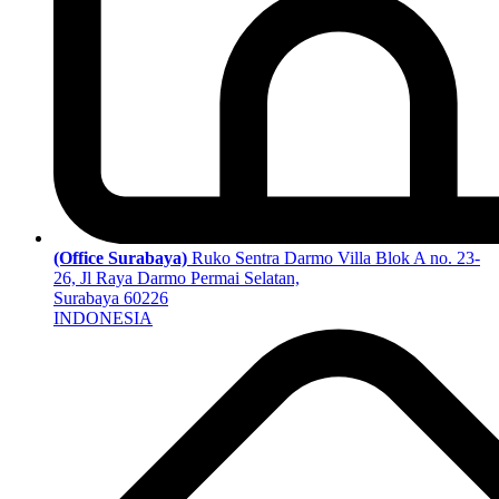
(Office Surabaya)
Ruko Sentra Darmo Villa Blok A no. 23-
26, Jl Raya Darmo Permai Selatan,
Surabaya 60226
INDONESIA