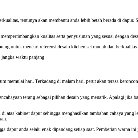
rkualitas, tentunya akan membantu anda lebih betah berada di dapur. 
 mempertimbangkan kualitas serta penyusunan yang sesuai dengan desai
 untuk mencari referensi desain kitchen set mudah dan berkualitas 
k jangka waktu panjang.
elum memulai hari. Terkadang di malam hari, perut akan terasa keronc
encahayaan terang sebagai pilihan desain yang menarik. Apalagi jika b
i atas kabinet dapur sehingga menghasilkan tambahan cahaya yang leb
kan.
dapur anda selalu enak dipandang setiap saat. Pemberian warna ini jug