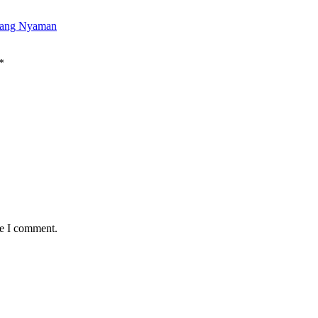
uang Nyaman
*
me I comment.