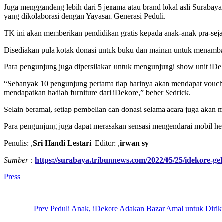
Juga menggandeng lebih dari 5 jenama atau brand lokal asli Suraba
yang dikolaborasi dengan Yayasan Generasi Peduli.
TK ini akan memberikan pendidikan gratis kepada anak-anak pra-sejah
Disediakan pula kotak donasi untuk buku dan mainan untuk menamba
Para pengunjung juga dipersilakan untuk mengunjungi show unit iDekor
“Sebanyak 10 pengunjung pertama tiap harinya akan mendapat vouche
mendapatkan hadiah furniture dari iDekore,” beber Sedrick.
Selain beramal, setiap pembelian dan donasi selama acara juga aka
Para pengunjung juga dapat merasakan sensasi mengendarai mobil hem
Penulis: ,
Sri Handi Lestari
| Editor: ,
irwan sy
Sumber :
https://surabaya.tribunnews.com/2022/05/25/idekore-g
Tag:
Press
Post
navigation
Prev
Peduli Anak, iDekore Adakan Bazar Amal untuk Diri