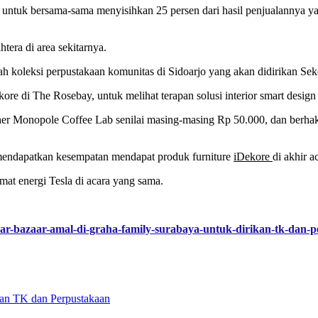
ya untuk bersama-sama menyisihkan 25 persen dari hasil penjualannya 
tera di area sekitarnya.
h koleksi perpustakaan komunitas di Sidoarjo yang akan didirikan S
e di The Rosebay, untuk melihat terapan solusi interior smart design 
r Monopole Coffee Lab senilai masing-masing Rp 50.000, dan berhak 
n mendapatkan kesempatan mendapat produk furniture
iDekore
di akhir a
at energi Tesla di acara yang sama.
elar-bazaar-amal-di-graha-family-surabaya-untuk-dirikan-tk-dan
kan TK dan Perpustakaan