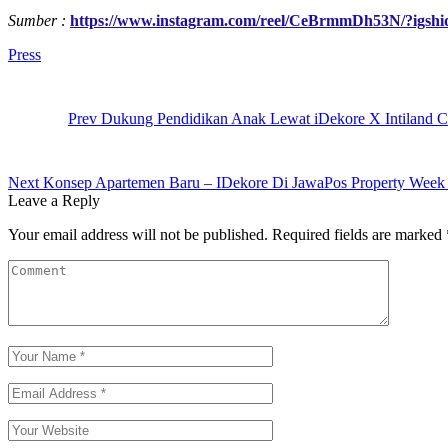
Sumber :
https://www.instagram.com/reel/CeBrmmDh53N/?i
Tag:
Press
Post
navigation
Prev
Dukung Pendidikan Anak Lewat iDekore X Intiland C
Next
Konsep Apartemen Baru – IDekore Di JawaPos Property Week
Leave a Reply
Your email address will not be published.
Required fields are marked