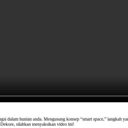
fungsi dalam hunian anda. Mengusung konsep “smart space,” langkah ya
Dekore, silahkan menyaksikan video ini!