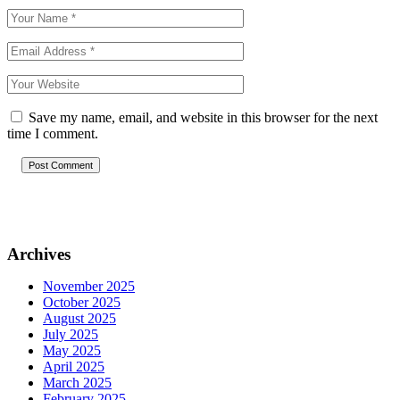
Save my name, email, and website in this browser for the next
time I comment.
Post Comment
Archives
November 2025
October 2025
August 2025
July 2025
May 2025
April 2025
March 2025
February 2025