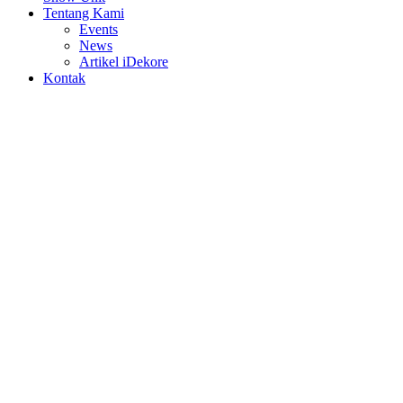
Tentang Kami
Events
News
Artikel iDekore
Kontak