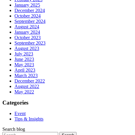
January 2025
December 2024
October 2024
September 2024
August 2024
January 2024
October 2023
September 2023
August 2023
July 2023
June 2023
May 2023
April 2023
March 2023
December 2022
August 2022
May 2022
Categories
Event
Tips & Insights
Search blog
Search