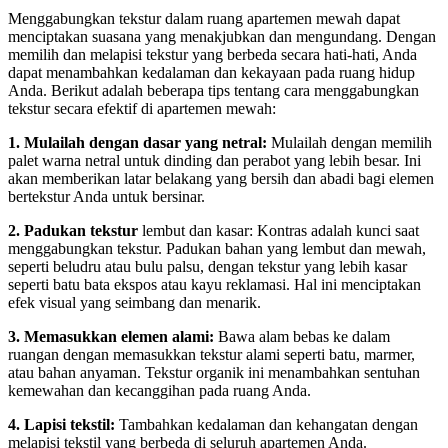
Menggabungkan tekstur dalam ruang apartemen mewah dapat
menciptakan suasana yang menakjubkan dan mengundang. Dengan
memilih dan melapisi tekstur yang berbeda secara hati-hati, Anda
dapat menambahkan kedalaman dan kekayaan pada ruang hidup
Anda. Berikut adalah beberapa tips tentang cara menggabungkan
tekstur secara efektif di apartemen mewah:
1. Mulailah dengan dasar yang netral:
Mulailah dengan memilih
palet warna netral untuk dinding dan perabot yang lebih besar. Ini
akan memberikan latar belakang yang bersih dan abadi bagi elemen
bertekstur Anda untuk bersinar.
2. Padukan tekstur
lembut dan kasar: Kontras adalah kunci saat
menggabungkan tekstur. Padukan bahan yang lembut dan mewah,
seperti beludru atau bulu palsu, dengan tekstur yang lebih kasar
seperti batu bata ekspos atau kayu reklamasi. Hal ini menciptakan
efek visual yang seimbang dan menarik.
3. Memasukkan elemen alami:
Bawa alam bebas ke dalam
ruangan dengan memasukkan tekstur alami seperti batu, marmer,
atau bahan anyaman. Tekstur organik ini menambahkan sentuhan
kemewahan dan kecanggihan pada ruang Anda.
4. Lapisi tekstil:
Tambahkan kedalaman dan kehangatan dengan
melapisi tekstil yang berbeda di seluruh apartemen Anda.