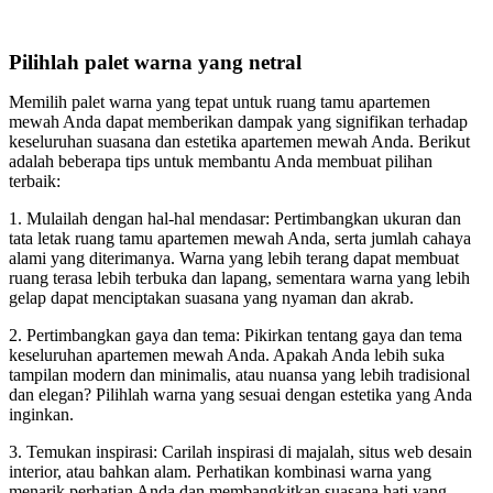
Pilihlah palet warna yang netral
Memilih palet warna yang tepat untuk ruang tamu apartemen
mewah Anda dapat memberikan dampak yang signifikan terhadap
keseluruhan suasana dan estetika apartemen mewah Anda. Berikut
adalah beberapa tips untuk membantu Anda membuat pilihan
terbaik:
1. Mulailah dengan hal-hal mendasar: Pertimbangkan ukuran dan
tata letak ruang tamu apartemen mewah Anda, serta jumlah cahaya
alami yang diterimanya. Warna yang lebih terang dapat membuat
ruang terasa lebih terbuka dan lapang, sementara warna yang lebih
gelap dapat menciptakan suasana yang nyaman dan akrab.
2. Pertimbangkan gaya dan tema: Pikirkan tentang gaya dan tema
keseluruhan apartemen mewah Anda. Apakah Anda lebih suka
tampilan modern dan minimalis, atau nuansa yang lebih tradisional
dan elegan? Pilihlah warna yang sesuai dengan estetika yang Anda
inginkan.
3. Temukan inspirasi: Carilah inspirasi di majalah, situs web desain
interior, atau bahkan alam. Perhatikan kombinasi warna yang
menarik perhatian Anda dan membangkitkan suasana hati yang