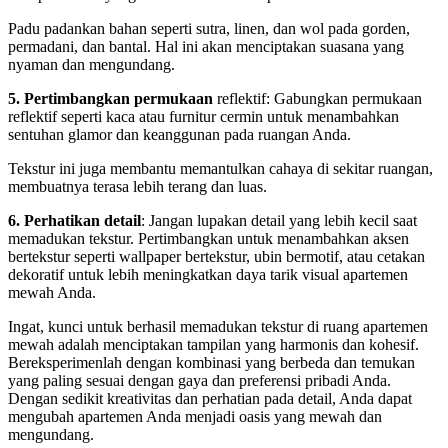
Padu padankan bahan seperti sutra, linen, dan wol pada gorden,
permadani, dan bantal. Hal ini akan menciptakan suasana yang
nyaman dan mengundang.
5. Pertimbangkan permukaan
reflektif: Gabungkan permukaan
reflektif seperti kaca atau furnitur cermin untuk menambahkan
sentuhan glamor dan keanggunan pada ruangan Anda.
Tekstur ini juga membantu memantulkan cahaya di sekitar ruangan,
membuatnya terasa lebih terang dan luas.
6. Perhatikan detail
: Jangan lupakan detail yang lebih kecil saat
memadukan tekstur. Pertimbangkan untuk menambahkan aksen
bertekstur seperti wallpaper bertekstur, ubin bermotif, atau cetakan
dekoratif untuk lebih meningkatkan daya tarik visual apartemen
mewah Anda.
Ingat, kunci untuk berhasil memadukan tekstur di ruang apartemen
mewah adalah menciptakan tampilan yang harmonis dan kohesif.
Bereksperimenlah dengan kombinasi yang berbeda dan temukan
yang paling sesuai dengan gaya dan preferensi pribadi Anda.
Dengan sedikit kreativitas dan perhatian pada detail, Anda dapat
mengubah apartemen Anda menjadi oasis yang mewah dan
mengundang.