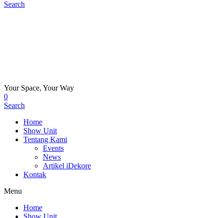
Search
Your Space, Your Way
0
Search
Home
Show Unit
Tentang Kami
Events
News
Artikel iDekore
Kontak
Menu
Home
Show Unit