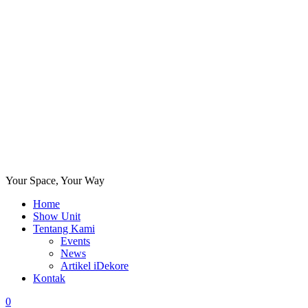
Your Space, Your Way
Home
Show Unit
Tentang Kami
Events
News
Artikel iDekore
Kontak
0