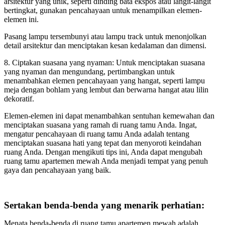
arsitektur yang unik, seperti dinding bata ekspos atau langit-langit
bertingkat, gunakan pencahayaan untuk menampilkan elemen-
elemen ini.
Pasang lampu tersembunyi atau lampu track untuk menonjolkan
detail arsitektur dan menciptakan kesan kedalaman dan dimensi.
8. Ciptakan suasana yang nyaman: Untuk menciptakan suasana
yang nyaman dan mengundang, pertimbangkan untuk
menambahkan elemen pencahayaan yang hangat, seperti lampu
meja dengan bohlam yang lembut dan berwarna hangat atau lilin
dekoratif.
Elemen-elemen ini dapat menambahkan sentuhan kemewahan dan
menciptakan suasana yang ramah di ruang tamu Anda. Ingat,
mengatur pencahayaan di ruang tamu Anda adalah tentang
menciptakan suasana hati yang tepat dan menyoroti keindahan
ruang Anda. Dengan mengikuti tips ini, Anda dapat mengubah
ruang tamu apartemen mewah Anda menjadi tempat yang penuh
gaya dan pencahayaan yang baik.
Sertakan benda-benda yang menarik perhatian:
Menata benda-benda di ruang tamu apartemen mewah adalah