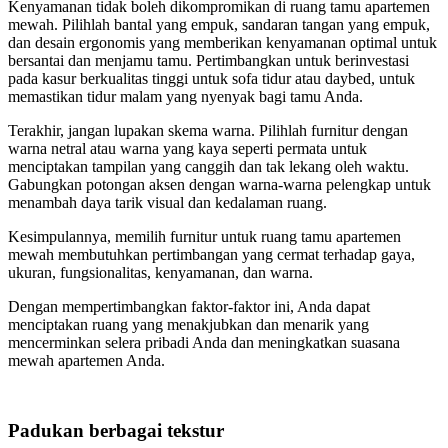
Kenyamanan tidak boleh dikompromikan di ruang tamu apartemen
mewah. Pilihlah bantal yang empuk, sandaran tangan yang empuk,
dan desain ergonomis yang memberikan kenyamanan optimal untuk
bersantai dan menjamu tamu. Pertimbangkan untuk berinvestasi
pada kasur berkualitas tinggi untuk sofa tidur atau daybed, untuk
memastikan tidur malam yang nyenyak bagi tamu Anda.
Terakhir, jangan lupakan skema warna. Pilihlah furnitur dengan
warna netral atau warna yang kaya seperti permata untuk
menciptakan tampilan yang canggih dan tak lekang oleh waktu.
Gabungkan potongan aksen dengan warna-warna pelengkap untuk
menambah daya tarik visual dan kedalaman ruang.
Kesimpulannya, memilih furnitur untuk ruang tamu apartemen
mewah membutuhkan pertimbangan yang cermat terhadap gaya,
ukuran, fungsionalitas, kenyamanan, dan warna.
Dengan mempertimbangkan faktor-faktor ini, Anda dapat
menciptakan ruang yang menakjubkan dan menarik yang
mencerminkan selera pribadi Anda dan meningkatkan suasana
mewah apartemen Anda.
Padukan berbagai tekstur