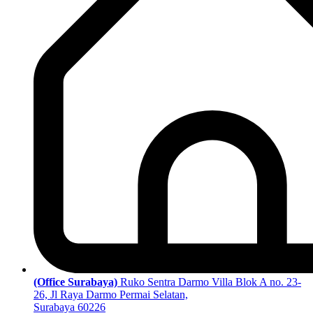
(Office Surabaya)
Ruko Sentra Darmo Villa Blok A no. 23-
26, Jl Raya Darmo Permai Selatan,
Surabaya 60226