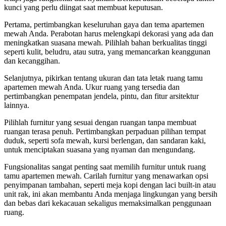
kunci yang perlu diingat saat membuat keputusan.
Pertama, pertimbangkan keseluruhan gaya dan tema apartemen
mewah Anda. Perabotan harus melengkapi dekorasi yang ada dan
meningkatkan suasana mewah. Pilihlah bahan berkualitas tinggi
seperti kulit, beludru, atau sutra, yang memancarkan keanggunan
dan kecanggihan.
Selanjutnya, pikirkan tentang ukuran dan tata letak ruang tamu
apartemen mewah Anda. Ukur ruang yang tersedia dan
pertimbangkan penempatan jendela, pintu, dan fitur arsitektur
lainnya.
Pilihlah furnitur yang sesuai dengan ruangan tanpa membuat
ruangan terasa penuh. Pertimbangkan perpaduan pilihan tempat
duduk, seperti sofa mewah, kursi berlengan, dan sandaran kaki,
untuk menciptakan suasana yang nyaman dan mengundang.
Fungsionalitas sangat penting saat memilih furnitur untuk ruang
tamu apartemen mewah. Carilah furnitur yang menawarkan opsi
penyimpanan tambahan, seperti meja kopi dengan laci built-in atau
unit rak, ini akan membantu Anda menjaga lingkungan yang bersih
dan bebas dari kekacauan sekaligus memaksimalkan penggunaan
ruang.