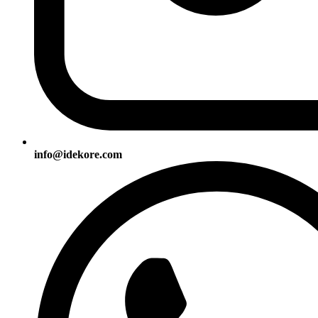
info@idekore.com