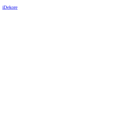
iDekore