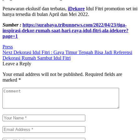
Penawaran ekslusif dan terbatas,
iDekore
Idul Fitri promotion set ini
hanya tersedia di bulan April dan Mei 2022.
Sumber :
https://surabaya.tribunnews.com/2022/04/23/tiga-
inspirasi-dekor-rumah-saat-hari-raya-idul-fitri-ala-idekore?
page=1
Tag:
Press
Post
Next
Dekorasi Idul Fitri : Gaya Timur Tengah Bisa Jadi Referensi
Dekorasi Rumah Sambut Idul Fitri
navigation
Leave a Reply
Your email address will not be published.
Required fields are
marked
*