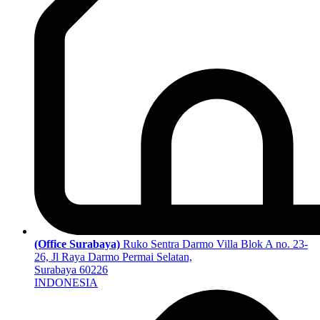
(Office Surabaya)
Ruko Sentra Darmo Villa Blok A no. 23-
26, Jl Raya Darmo Permai Selatan,
Surabaya 60226
INDONESIA