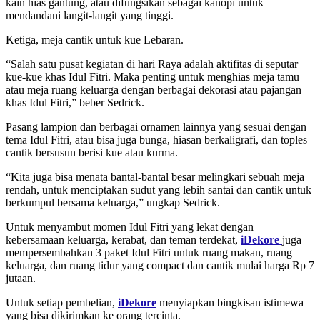
kain hias gantung, atau difungsikan sebagai kanopi untuk
mendandani langit-langit yang tinggi.
Ketiga, meja cantik untuk kue Lebaran.
“Salah satu pusat kegiatan di hari Raya adalah aktifitas di seputar
kue-kue khas Idul Fitri. Maka penting untuk menghias meja tamu
atau meja ruang keluarga dengan berbagai dekorasi atau pajangan
khas Idul Fitri,” beber Sedrick.
Pasang lampion dan berbagai ornamen lainnya yang sesuai dengan
tema Idul Fitri, atau bisa juga bunga, hiasan berkaligrafi, dan toples
cantik bersusun berisi kue atau kurma.
“Kita juga bisa menata bantal-bantal besar melingkari sebuah meja
rendah, untuk menciptakan sudut yang lebih santai dan cantik untuk
berkumpul bersama keluarga,” ungkap Sedrick.
Untuk menyambut momen Idul Fitri yang lekat dengan
kebersamaan keluarga, kerabat, dan teman terdekat,
iDekore
juga
mempersembahkan 3 paket Idul Fitri untuk ruang makan, ruang
keluarga, dan ruang tidur yang compact dan cantik mulai harga Rp 7
jutaan.
Untuk setiap pembelian,
iDekore
menyiapkan bingkisan istimewa
yang bisa dikirimkan ke orang tercinta.