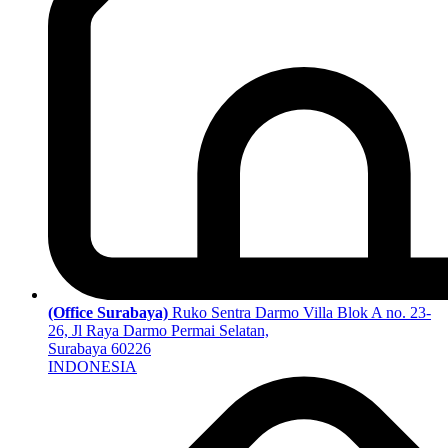
(Office Surabaya)
Ruko Sentra Darmo Villa Blok A no. 23-
26, Jl Raya Darmo Permai Selatan,
Surabaya 60226
INDONESIA