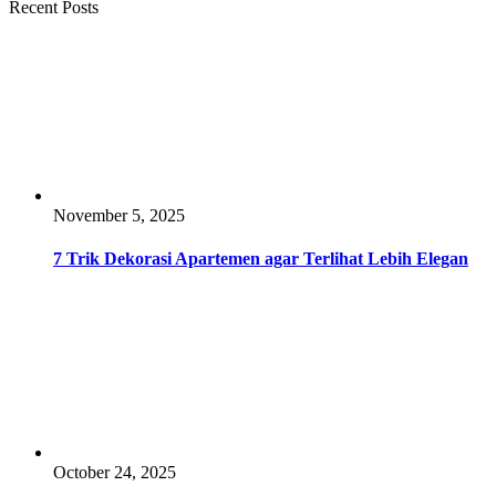
Recent Posts
November 5, 2025
7 Trik Dekorasi Apartemen agar Terlihat Lebih Elegan
October 24, 2025