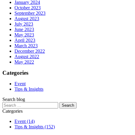
January 2024
October 2023
September 2023
August 2023
July 2023
June 2023
May 2023
April 2023
March 2023
December 2022
August 2022
May 2022
Categories
Event
Tips & Insights
Search blog
Search
for:
Categories
Event
(14)
Tips & Insights
(152)