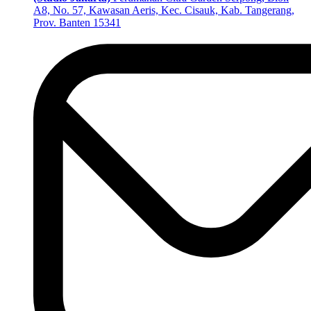
A8, No. 57, Kawasan Aeris, Kec. Cisauk, Kab. Tangerang,
Prov. Banten 15341