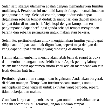
Salah satu strategi utamanya adalah dengan memanfaatkan furnitur
multifungsi. Perabotan ini memiliki banyak fungsi, memaksimalkan
penggunaan ruang. Sebagai contoh, tempat tidur sofa dapat
digunakan sebagai tempat duduk di siang hari dan diubah menjadi
tempat tidur di malam hari. Meja kopi dengan kompartemen
penyimpanan dapat berfungsi ganda sebagai tempat menyimpan
barang dan sebagai permukaan untuk makan atau bekerja.
Selain itu, pertimbangkan untuk menggunakan furnitur yang dapat
dilipat atau dilipat saat tidak digunakan, seperti meja dengan daun
yang dapat dilipat atau meja yang dipasang di dinding.
Hal ini akan membantu menciptakan lebih banyak ruang terbuka
dan membuat ruangan terasa lebih besar. Aspek penting lainnya
dalam mendesain apartemen studio kecil adalah merencanakan tata
letak dengan hati-hati.
Pertimbangkan aliran ruangan dan bagaimana Anda akan bergerak
di dalam ruangan. Tempatkan furnitur secara strategis untuk
menciptakan zona terpisah untuk aktivitas yang berbeda, seperti
tidur, bekerja, dan makan.
Gunakan karpet atau pembatas ruangan untuk memisahkan area-
area ini secara visual. Terakhir, jangan lupakan tempat