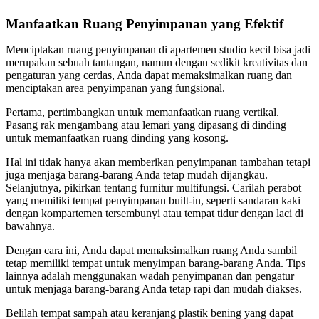
Manfaatkan Ruang Penyimpanan yang Efektif
Menciptakan ruang penyimpanan di apartemen studio kecil bisa jadi
merupakan sebuah tantangan, namun dengan sedikit kreativitas dan
pengaturan yang cerdas, Anda dapat memaksimalkan ruang dan
menciptakan area penyimpanan yang fungsional.
Pertama, pertimbangkan untuk memanfaatkan ruang vertikal.
Pasang rak mengambang atau lemari yang dipasang di dinding
untuk memanfaatkan ruang dinding yang kosong.
Hal ini tidak hanya akan memberikan penyimpanan tambahan tetapi
juga menjaga barang-barang Anda tetap mudah dijangkau.
Selanjutnya, pikirkan tentang furnitur multifungsi. Carilah perabot
yang memiliki tempat penyimpanan built-in, seperti sandaran kaki
dengan kompartemen tersembunyi atau tempat tidur dengan laci di
bawahnya.
Dengan cara ini, Anda dapat memaksimalkan ruang Anda sambil
tetap memiliki tempat untuk menyimpan barang-barang Anda. Tips
lainnya adalah menggunakan wadah penyimpanan dan pengatur
untuk menjaga barang-barang Anda tetap rapi dan mudah diakses.
Belilah tempat sampah atau keranjang plastik bening yang dapat