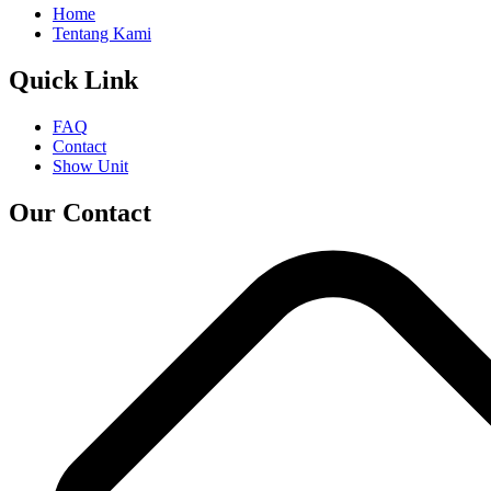
Home
Tentang Kami
Quick Link
FAQ
Contact
Show Unit
Our Contact