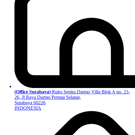
(Office Surabaya)
Ruko Sentra Darmo Villa Blok A no. 23-
26, Jl Raya Darmo Permai Selatan,
Surabaya 60226
INDONESIA