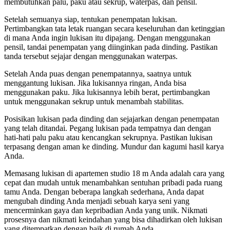
membutuhkan palu, paku atau sekrup, waterpas, dan pensil.
Setelah semuanya siap, tentukan penempatan lukisan.
Pertimbangkan tata letak ruangan secara keseluruhan dan ketinggian
di mana Anda ingin lukisan itu dipajang. Dengan menggunakan
pensil, tandai penempatan yang diinginkan pada dinding. Pastikan
tanda tersebut sejajar dengan menggunakan waterpas.
Setelah Anda puas dengan penempatannya, saatnya untuk
menggantung lukisan. Jika lukisannya ringan, Anda bisa
menggunakan paku. Jika lukisannya lebih berat, pertimbangkan
untuk menggunakan sekrup untuk menambah stabilitas.
Posisikan lukisan pada dinding dan sejajarkan dengan penempatan
yang telah ditandai. Pegang lukisan pada tempatnya dan dengan
hati-hati palu paku atau kencangkan sekrupnya. Pastikan lukisan
terpasang dengan aman ke dinding. Mundur dan kagumi hasil karya
Anda.
Memasang lukisan di apartemen studio 18 m Anda adalah cara yang
cepat dan mudah untuk menambahkan sentuhan pribadi pada ruang
tamu Anda. Dengan beberapa langkah sederhana, Anda dapat
mengubah dinding Anda menjadi sebuah karya seni yang
mencerminkan gaya dan kepribadian Anda yang unik. Nikmati
prosesnya dan nikmati keindahan yang bisa dihadirkan oleh lukisan
yang ditempatkan dengan baik di rumah Anda.