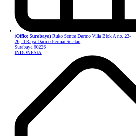
(Office Surabaya)
Ruko Sentra Darmo Villa Blok A no. 23-
26, Jl Raya Darmo Permai Selatan,
Surabaya 60226
INDONESIA