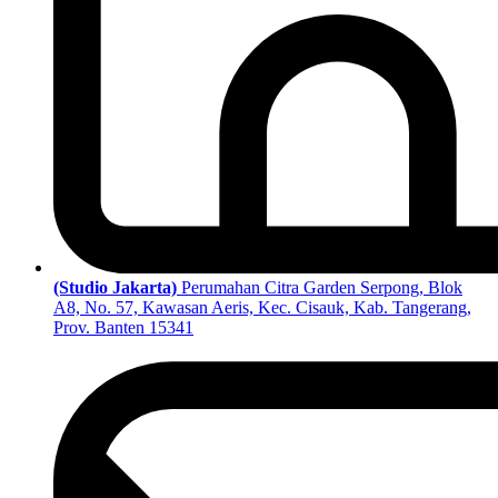
(Studio Jakarta)
Perumahan Citra Garden Serpong, Blok
A8, No. 57, Kawasan Aeris, Kec. Cisauk, Kab. Tangerang,
Prov. Banten 15341