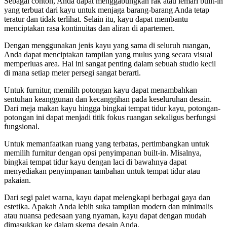
Sebagai contoh, Anda dapat menggabungkan rak atau lemari built-in
yang terbuat dari kayu untuk menjaga barang-barang Anda tetap
teratur dan tidak terlihat. Selain itu, kayu dapat membantu
menciptakan rasa kontinuitas dan aliran di apartemen.
Dengan menggunakan jenis kayu yang sama di seluruh ruangan,
Anda dapat menciptakan tampilan yang mulus yang secara visual
memperluas area. Hal ini sangat penting dalam sebuah studio kecil
di mana setiap meter persegi sangat berarti.
Untuk furnitur, memilih potongan kayu dapat menambahkan
sentuhan keanggunan dan kecanggihan pada keseluruhan desain.
Dari meja makan kayu hingga bingkai tempat tidur kayu, potongan-
potongan ini dapat menjadi titik fokus ruangan sekaligus berfungsi
fungsional.
Untuk memanfaatkan ruang yang terbatas, pertimbangkan untuk
memilih furnitur dengan opsi penyimpanan built-in. Misalnya,
bingkai tempat tidur kayu dengan laci di bawahnya dapat
menyediakan penyimpanan tambahan untuk tempat tidur atau
pakaian.
Dari segi palet warna, kayu dapat melengkapi berbagai gaya dan
estetika. Apakah Anda lebih suka tampilan modern dan minimalis
atau nuansa pedesaan yang nyaman, kayu dapat dengan mudah
dimasukkan ke dalam skema desain Anda.