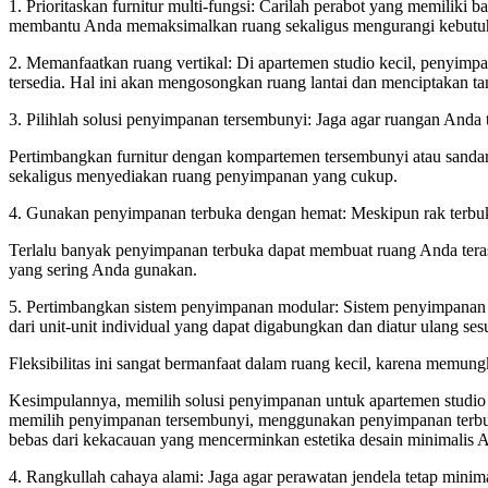
1. Prioritaskan furnitur multi-fungsi: Carilah perabot yang memiliki
membantu Anda memaksimalkan ruang sekaligus mengurangi kebutuh
2. Memanfaatkan ruang vertikal: Di apartemen studio kecil, penyimp
tersedia. Hal ini akan mengosongkan ruang lantai dan menciptakan t
3. Pilihlah solusi penyimpanan tersembunyi: Jaga agar ruangan Anda 
Pertimbangkan furnitur dengan kompartemen tersembunyi atau sanda
sekaligus menyediakan ruang penyimpanan yang cukup.
4. Gunakan penyimpanan terbuka dengan hemat: Meskipun rak terbu
Terlalu banyak penyimpanan terbuka dapat membuat ruang Anda teras
yang sering Anda gunakan.
5. Pertimbangkan sistem penyimpanan modular: Sistem penyimpanan 
dari unit-unit individual yang dapat digabungkan dan diatur ulang ses
Fleksibilitas ini sangat bermanfaat dalam ruang kecil, karena me
Kesimpulannya, memilih solusi penyimpanan untuk apartemen studio
memilih penyimpanan tersembunyi, menggunakan penyimpanan terbu
bebas dari kekacauan yang mencerminkan estetika desain minimalis 
4. Rangkullah cahaya alami: Jaga agar perawatan jendela tetap minim