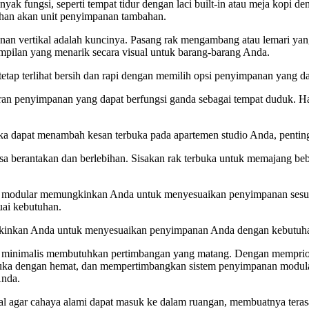
 banyak fungsi, seperti tempat tidur dengan laci built-in atau meja kop
an akan unit penyimpanan tambahan.
anan vertikal adalah kuncinya. Pasang rak mengambang atau lemari yan
ampilan yang menarik secara visual untuk barang-barang Anda.
tetap terlihat bersih dan rapi dengan memilih opsi penyimpanan yang 
ran penyimpanan yang dapat berfungsi ganda sebagai tempat duduk. H
ka dapat menambah kesan terbuka pada apartemen studio Anda, penti
a berantakan dan berlebihan. Sisakan rak terbuka untuk memajang bebe
modular memungkinkan Anda untuk menyesuaikan penyimpanan sesuai d
uai kebutuhan.
mungkinkan Anda untuk menyesuaikan penyimpanan Anda dengan kebutuh
 minimalis membutuhkan pertimbangan yang matang. Dengan mempriorita
ka dengan hemat, dan mempertimbangkan sistem penyimpanan modular
Anda.
al agar cahaya alami dapat masuk ke dalam ruangan, membuatnya terasa 