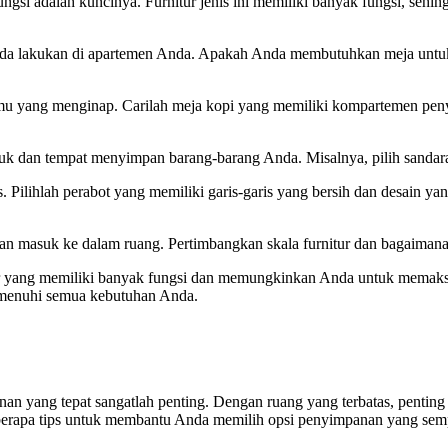
ifungsi adalah kuncinya. Furnitur jenis ini memiliki banyak fungsi, 
da lakukan di apartemen Anda. Apakah Anda membutuhkan meja untuk be
tamu yang menginap. Carilah meja kopi yang memiliki kompartemen pe
duk dan tempat menyimpan barang-barang Anda. Misalnya, pilih sandar
. Pilihlah perabot yang memiliki garis-garis yang bersih dan desain ya
kan masuk ke dalam ruang. Pertimbangkan skala furnitur dan bagaimana 
rnitur yang memiliki banyak fungsi dan memungkinkan Anda untuk memaks
emenuhi semua kebutuhan Anda.
nan yang tepat sangatlah penting. Dengan ruang yang terbatas, pentin
eberapa tips untuk membantu Anda memilih opsi penyimpanan yang sem