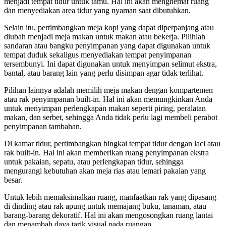
menjadi tempat tidur untuk tamu. Hal ini akan menghemat ruang
dan menyediakan area tidur yang nyaman saat dibutuhkan.
Selain itu, pertimbangkan meja kopi yang dapat diperpanjang atau
diubah menjadi meja makan untuk makan atau bekerja. Pilihlah
sandaran atau bangku penyimpanan yang dapat digunakan untuk
tempat duduk sekaligus menyediakan tempat penyimpanan
tersembunyi. Ini dapat digunakan untuk menyimpan selimut ekstra,
bantal, atau barang lain yang perlu disimpan agar tidak terlihat.
Pilihan lainnya adalah memilih meja makan dengan kompartemen
atau rak penyimpanan built-in. Hal ini akan memungkinkan Anda
untuk menyimpan perlengkapan makan seperti piring, peralatan
makan, dan serbet, sehingga Anda tidak perlu lagi membeli perabot
penyimpanan tambahan.
Di kamar tidur, pertimbangkan bingkai tempat tidur dengan laci atau
rak built-in. Hal ini akan memberikan ruang penyimpanan ekstra
untuk pakaian, sepatu, atau perlengkapan tidur, sehingga
mengurangi kebutuhan akan meja rias atau lemari pakaian yang
besar.
Untuk lebih memaksimalkan ruang, manfaatkan rak yang dipasang
di dinding atau rak apung untuk memajang buku, tanaman, atau
barang-barang dekoratif. Hal ini akan mengosongkan ruang lantai
dan menambah daya tarik visual pada ruangan.