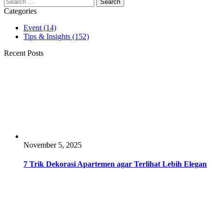
Search
for:
Categories
Event
(14)
Tips & Insights
(152)
Recent Posts
November 5, 2025
7 Trik Dekorasi Apartemen agar Terlihat Lebih Elegan