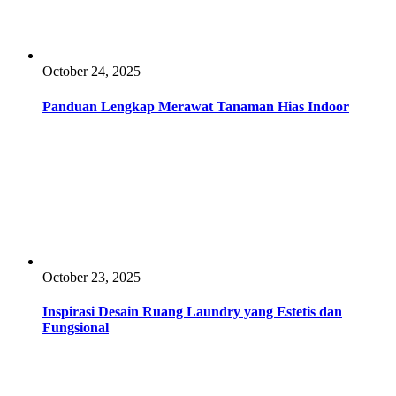
October 24, 2025
Panduan Lengkap Merawat Tanaman Hias Indoor
October 23, 2025
Inspirasi Desain Ruang Laundry yang Estetis dan
Fungsional