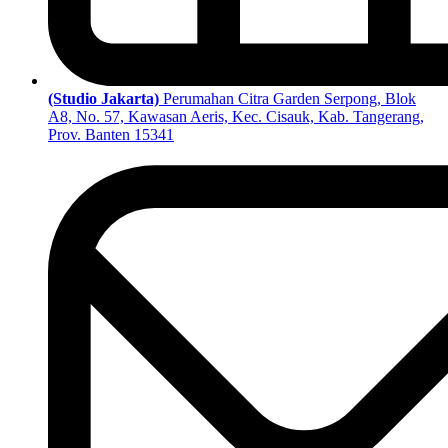
(Studio Jakarta)
Perumahan Citra Garden Serpong, Blok
A8, No. 57, Kawasan Aeris, Kec. Cisauk, Kab. Tangerang,
Prov. Banten 15341