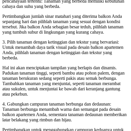
pencahayaan tertentu: Tanaman yang berbeda memiliki kebutuhan
cahaya dan suhu yang berbeda.
Pertimbangkan jumlah sinar matahari yang diterima balkon Anda
sepanjang hari dan pilihlah tanaman yang sesuai dengan kondisi
tersebut. Jika balkon Anda sebagian besar teduh, pilihlah tanaman
yang tumbuh subur di lingkungan yang kurang cahaya.
3. Pilih tanaman dengan ketinggian dan tekstur yang bervariasi:
Untuk menambah daya tarik visual pada desain balkon apartemen
Anda, pilihlah tanaman dengan ketinggian dan tekstur yang
berbeda.
Hal ini akan menciptakan tampilan yang berlapis dan dinamis.
Padukan tanaman tinggi, seperti bambu atau pohon palem, dengan
tanaman berukuran sedang seperti pakis atau semak berbunga.
Tambahkan tanaman yang menjuntai, seperti tanaman merambat
atau sukulen, untuk menjuntai ke bawah dari keranjang gantung
atau pekebun.
4. Gabungkan campuran tanaman berbunga dan dedaunan:
Tanaman berbunga menambah warna dan semangat pada desain
balkon apartemen Anda, sementara tanaman dedaunan memberikan
latar belakang yang rimbun dan hijau.
Pertimbangkan untuk menggabungkan campuran keduanya untuk