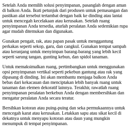
Setelah Anda memilih solusi penyimpanan, pasanglah dengan aman
di balkon Anda. Ikuti petunjuk dari produsen untuk pemasangan dan
pastikan alat tersebut tertambat dengan baik ke dinding atau lantai
untuk mencegah kecelakaan atau kerusakan. Setelah ruang
penyimpanan Anda tersedia, aturlah peralatan Anda sedemikian rupa
agar mudah ditemukan dan digunakan.
Gunakan pengait, rak, atau papan pasak untuk menggantung
perkakas seperti sekop, garu, dan cangkul. Gunakan tempat sampah
atau keranjang untuk menyimpan barang-barang yang lebih kecil
seperti sarung tangan, gunting kebun, dan spidol tanaman.
Untuk memaksimalkan ruang, pertimbangkan untuk menggunakan
opsi penyimpanan vertikal seperti pekebun gantung atau rak yang
dipasang di dinding. Ini akan membantu menjaga balkon Anda
bebas dari kekacauan dan menciptakan lebih banyak ruang untuk
tanaman dan elemen dekoratif lainnya. Terakhir, rawatlah ruang
penyimpanan peralatan berkebun Anda dengan membersihkan dan
mengatur peralatan Anda secara teratur.
Bersihkan kotoran atau puing-puing dan seka permukaannya untuk
mencegah karat atau kerusakan. Letakkan sapu atau sikat kecil di
dekatnya untuk menyapu kotoran atau daun yang mungkin
menumpuk di tempat penyimpanan.