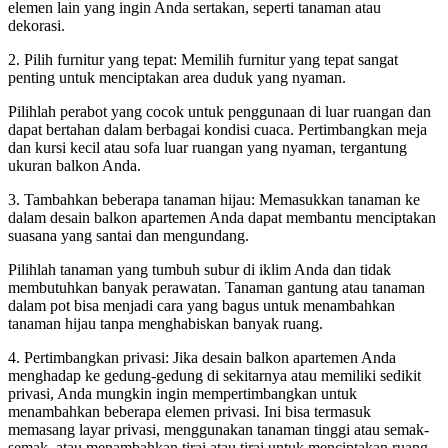
elemen lain yang ingin Anda sertakan, seperti tanaman atau
dekorasi.
2. Pilih furnitur yang tepat: Memilih furnitur yang tepat sangat
penting untuk menciptakan area duduk yang nyaman.
Pilihlah perabot yang cocok untuk penggunaan di luar ruangan dan
dapat bertahan dalam berbagai kondisi cuaca. Pertimbangkan meja
dan kursi kecil atau sofa luar ruangan yang nyaman, tergantung
ukuran balkon Anda.
3. Tambahkan beberapa tanaman hijau: Memasukkan tanaman ke
dalam desain balkon apartemen Anda dapat membantu menciptakan
suasana yang santai dan mengundang.
Pilihlah tanaman yang tumbuh subur di iklim Anda dan tidak
membutuhkan banyak perawatan. Tanaman gantung atau tanaman
dalam pot bisa menjadi cara yang bagus untuk menambahkan
tanaman hijau tanpa menghabiskan banyak ruang.
4. Pertimbangkan privasi: Jika desain balkon apartemen Anda
menghadap ke gedung-gedung di sekitarnya atau memiliki sedikit
privasi, Anda mungkin ingin mempertimbangkan untuk
menambahkan beberapa elemen privasi. Ini bisa termasuk
memasang layar privasi, menggunakan tanaman tinggi atau semak-
semak, atau menambahkan tirai atau tirai untuk menciptakan ruang