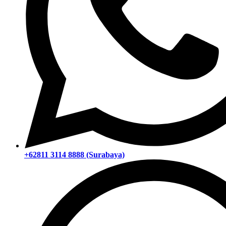
+62811 3114 8888 (Surabaya)