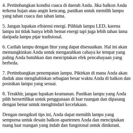
4. Pertimbangkan kondisi cuaca di daerah Anda. Jika balkon Anda
terkena hujan atau angin kencang, pastikan untuk memilih lampu
yang tahan cuaca dan tahan lama.
5. Jangan lupakan efisiensi energi. Pilihlah lampu LED, karena
lampu ini tidak hanya lebih hemat energi tapi juga lebih tahan lama
daripada lampu pijar tradisional.
6. Carilah lampu dengan fitur yang dapat disesuaikan. Hal ini akan
memungkinkan Anda untuk mengarahkan cahaya ke tempat yang
paling Anda butuhkan dan menciptakan efek pencahayaan yang
berbeda.
7. Pertimbangkan penempatan lampu. Pikirkan di mana Anda akan
duduk atau menghabiskan sebagian besar waktu Anda di balkon dan
posisikan lampu yang sesuai.
8. Terakhir, jangan lupakan keamanan. Pastikan lampu yang Anda
pilih bersertifikat untuk penggunaan di luar ruangan dan dipasang
dengan benar untuk menghindari kecelakaan.
Dengan mengikuti tips ini, Anda dapat memilih lampu yang
sempurna untuk desain balkon apartemen Anda dan menciptakan
ruang luar ruangan yang indah dan fungsional untuk dinikmati.